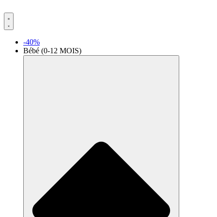
Aller
au
contenu
-40%
Bébé (0-12 MOIS)