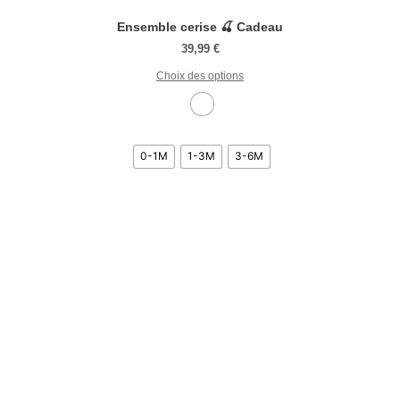
Ensemble cerise 🍒 Cadeau
39,99
€
Choix des options
0-1M
1-3M
3-6M