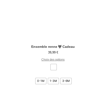
Ensemble renne 🦌 Cadeau
39,99
€
Choix des options
0-1M
1-3M
3-6M