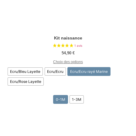
Kit naissance
54,90
€
Choix des options
Ecru/Bleu Layette
Ecru/Ecru
Ecru/Ecru rayé Marine
Ecru/Rose Layette
0-1M
1-3M