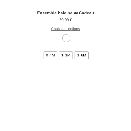
Ensemble baleine 🐋 Cadeau
39,99
€
Choix des options
0-1M
1-3M
3-6M