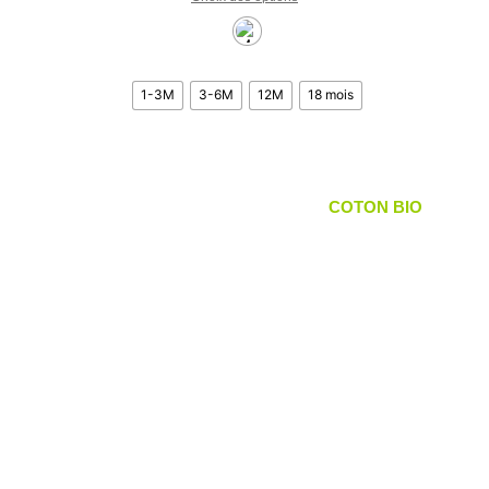
1-3M
3-6M
12M
18 mois
COTON BIO