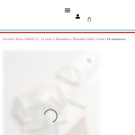
Accueil
/
Shop
/
Bébé ( 0 - 12 mois )
/
Brassières
/
Brassière bébé 1 mois
/ Kit naissance