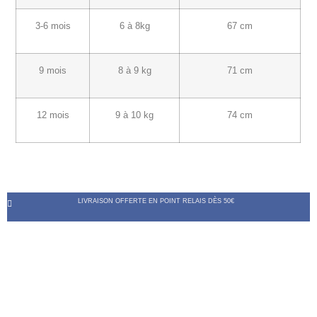
3-6 mois
6 à 8kg
67 cm
9 mois
8 à 9 kg
71 cm
12 mois
9 à 10 kg
74 cm
LIVRAISON OFFERTE EN POINT RELAIS DÈS 50€