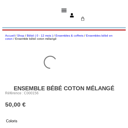
Accueil
/
Shop
/
Bébé ( 0 - 12 mois )
/
Ensembles & coffrets
/
Ensembles bébé en
coton
/ Ensemble bébé coton mélangé
ENSEMBLE BÉBÉ COTON MÉLANGÉ
Référence : C000156
50,00
€
Coloris