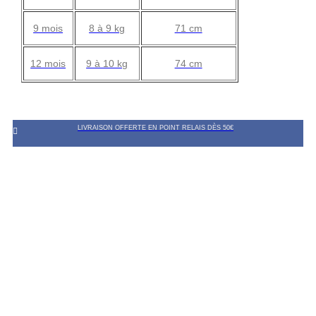
9 mois
8 à 9 kg
71 cm
12 mois
9 à 10 kg
74 cm
LIVRAISON OFFERTE EN POINT RELAIS DÈS 50€