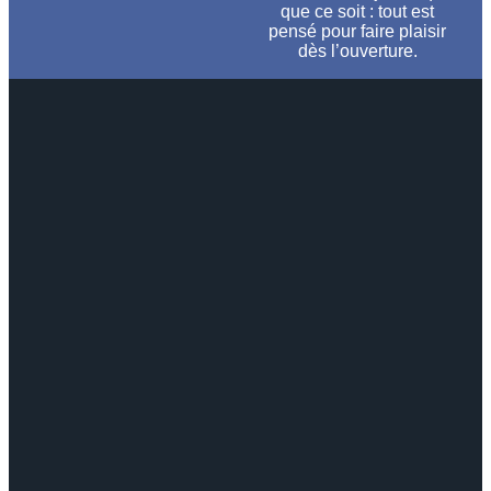
que ce soit : tout est
pensé pour faire plaisir
dès l’ouverture.