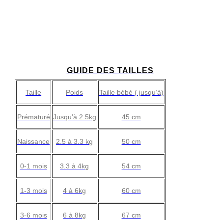
GUIDE DES TAILLES
Taille
Poids
Taille bébé ( jusqu’à)
Prématuré
Jusqu’à 2.5kg
45 cm
Naissance
2.5 à 3.3 kg
50 cm
0-1 mois
3.3 à 4kg
54 cm
1-3 mois
4 à 6kg
60 cm
3-6 mois
6 à 8kg
67 cm