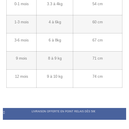
0-1 mois
3.3 à 4kg
54 cm
1-3 mois
4 à 6kg
60 cm
3-6 mois
6 à 8kg
67 cm
9 mois
8 à 9 kg
71 cm
12 mois
9 à 10 kg
74 cm
LIVRAISON OFFERTE EN POINT RELAIS DÈS 50€