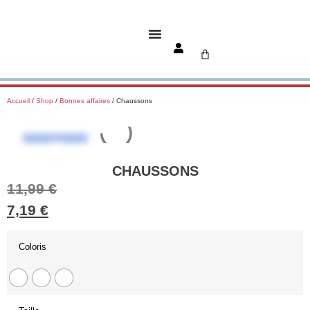
Accueil
/
Shop
/
Bonnes affaires
/ Chaussons
-40%
CHAUSSONS
11,99
€
7,19
€
Coloris