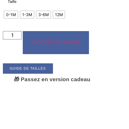
Taille
0-1M
1-3M
3-6M
12M
AJOUTER AU PANIER
GUIDE DE TAILLES
🎁 Passez en version cadeau