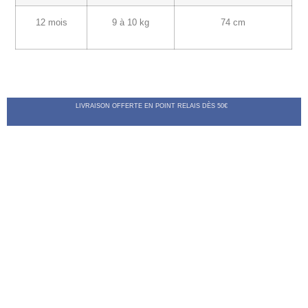
12 mois
9 à 10 kg
74 cm
LIVRAISON OFFERTE EN POINT RELAIS DÈS 50€