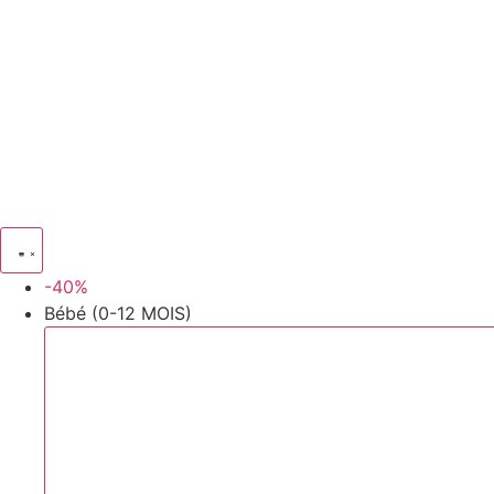
Aller
au
contenu
-40%
Bébé (0-12 MOIS)