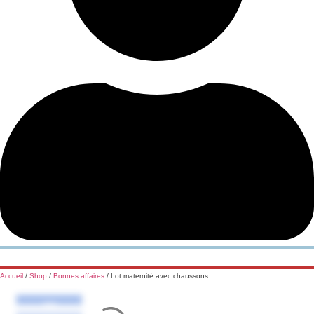
Accueil
/
Shop
/
Bonnes affaires
/ Lot maternité avec chaussons
-40%