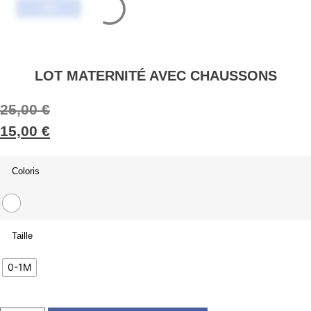
-40%
-40%
LOT MATERNITÉ AVEC CHAUSSONS
25,00
€
15,00
€
Coloris
Taille
0-1M