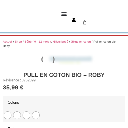
Accueil
/
Shop
/
Bébé ( 0 - 12 mois )
/
Gilets bébé
/
Gilets en coton
/ Pull en coton bio –
Roby
🚚 Livraison gratuite
COTON BIO
PULL EN COTON BIO – ROBY
Référence : 3762399
35,99
€
Coloris