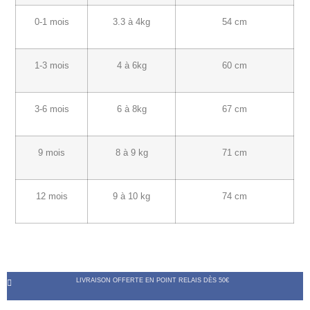
0-1 mois
3.3 à 4kg
54 cm
1-3 mois
4 à 6kg
60 cm
3-6 mois
6 à 8kg
67 cm
9 mois
8 à 9 kg
71 cm
12 mois
9 à 10 kg
74 cm
LIVRAISON OFFERTE EN POINT RELAIS DÈS 50€