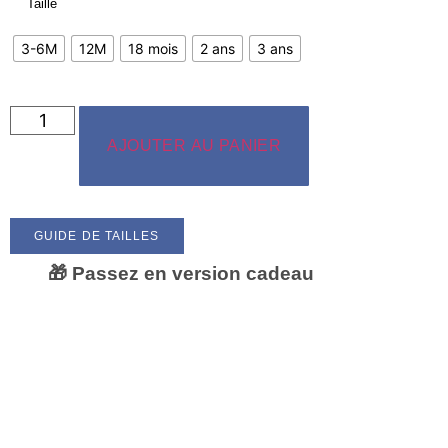
Taille
3-6M
12M
18 mois
2 ans
3 ans
AJOUTER AU PANIER
GUIDE DE TAILLES
🎁 Passez en version cadeau