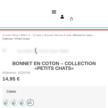
Accueil
/
Shop
/
Bébé ( 0 - 12 mois )
/
Bonnet
/
Bonnet 6 mois
/ Bonnet en coton –
Collection «Petits Chats»
BONNET EN COTON – COLLECTION
«PETITS CHATS»
Référence : 6220709
14,95
€
Coloris