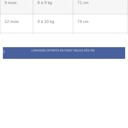
9 mois
8 à 9 kg
71 cm
12 mois
9 à 10 kg
74 cm
LIVRAISON OFFERTE EN POINT RELAIS DÈS 50€