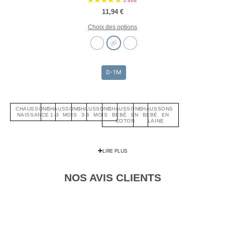
11,94
€
Choix des options
0-1M
CHAUSSONS
CHAUSSONS
CHAUSSONS
CHAUSSONS
CHAUSSONS
NAISSANCE
1-3 MOIS
3-6 MOIS
BÉBÉ EN
BÉBÉ EN
COTON
LAINE
3 avis
LIRE PLUS
NOS AVIS CLIENTS