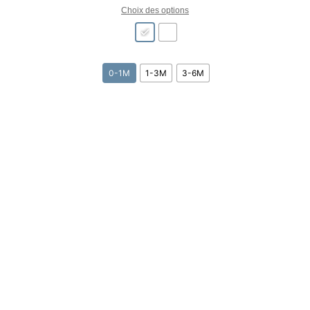
Choix des options
31 avi
0-1M
1-3M
3-6M