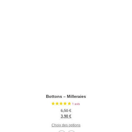
6 avis
Bottons – Milleraies
6,50
€
3,90
€
Choix des options