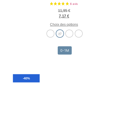
11,95
€
7,17
€
Choix des options
0-1M
-40%