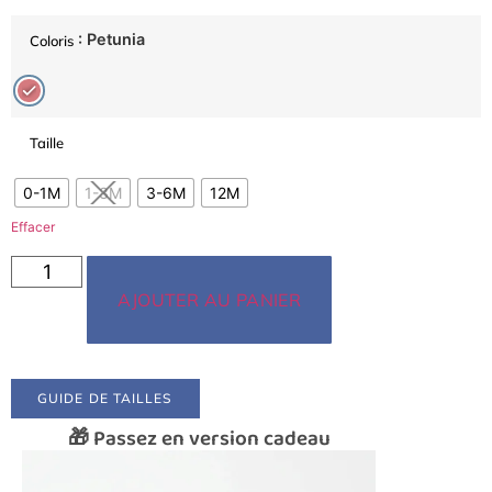
: Petunia
Coloris
Taille
0-1M
1-3M
3-6M
12M
Effacer
AJOUTER AU PANIER
GUIDE DE TAILLES
🎁 Passez en version cadeau