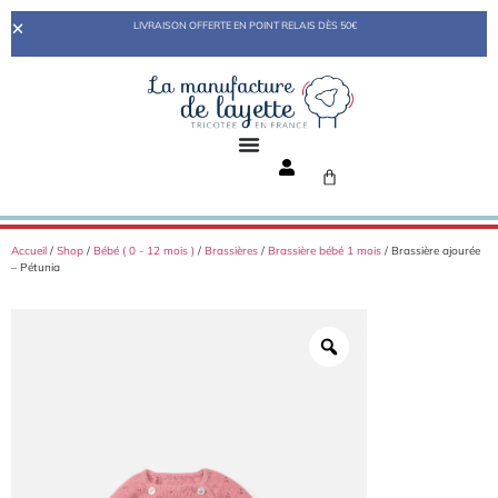
LIVRAISON OFFERTE EN POINT RELAIS DÈS 50€
Accueil
/
Shop
/
Bébé ( 0 - 12 mois )
/
Brassières
/
Brassière bébé 1 mois
/ Brassière ajourée
– Pétunia