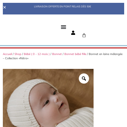
LIVRAISON OFFERTE EN POINT RELAIS DÈS 50€
Accueil
/
Shop
/
Bébé ( 0 - 12 mois )
/
Bonnet
/
Bonnet bébé fille
/ Bonnet en laine mélangée
– Collection «Rétro»