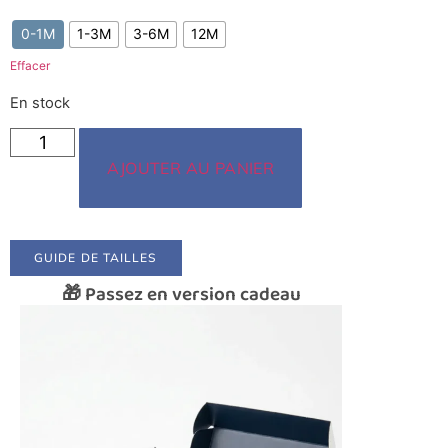
0-1M
1-3M
3-6M
12M
Effacer
En stock
AJOUTER AU PANIER
GUIDE DE TAILLES
🎁 Passez en version cadeau