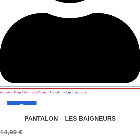
Accueil
/
Shop
/
Bonnes affaires
/ Pantalon – Les baigneurs
-40%
PANTALON – LES BAIGNEURS
14,99
€